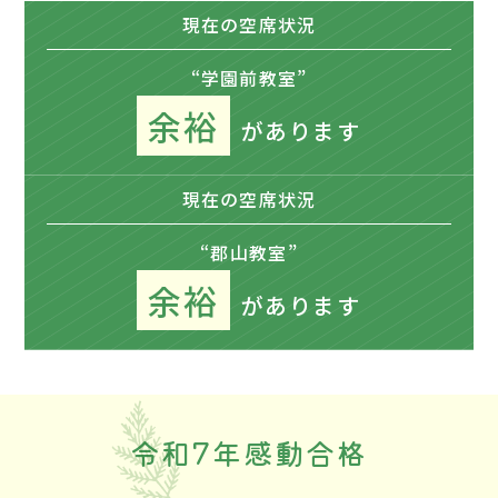
現在の
空席状況
“学園前教室”
余裕
があります
現在の
空席状況
“郡山教室”
余裕
があります
令和7年感動合格