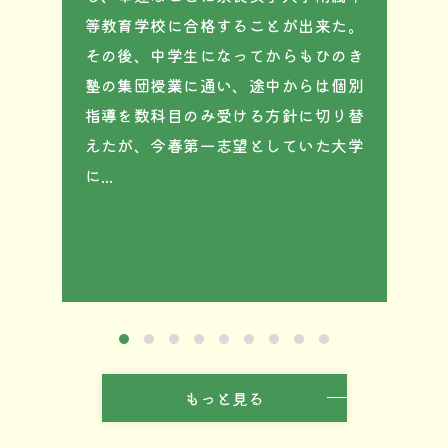
等教育学校に合格することが出来た。
っ
その後、中学生になってからもひのき
な
塾の集団授業に通い、途中からは個別
っ
指導を数科目のみ受ける方針に切り替
た
えたが、今春第一志望としていた大学
と
に...
1
2
3
4
5
6
7
8
9
もっと見る