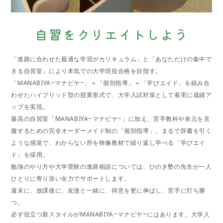
自習をクリエイトしよう
「進路に合わせた最適な学習がカリキュラム」と「あなただけの集中で
きる自習室」により本気での大学現役合格を目指す。
「MANABIYA~マナビヤ~」＋「個別指導」＋「学びエイド」を組み合
わせたハイブリッド型の授業形式で、大学入試対策として着実に成績ア
ップを実現。
最高の自習室「MANABIYA~マナビヤ~」に加え、苦手教科や単元を克
服するための完全オーダーメイド制の「個別指導」。まるで辞書を引く
ような感覚で、わからない所を映像教材で繰り返し学べる「学びエイ
ド」を採用。
勉強のやり方や大学受験の進路相談については、ひのき塾の先生が一人
ひとりに寄り添い全力でサポートします。
週末に、放課後に、友達と一緒に、得意を更に伸ばし、苦手に打ち勝
つ。
必ず役立つ新スタイルがMANABIYA~マナビヤ~にはあります。大学入