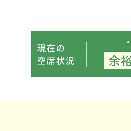
現在の
余
空席状況