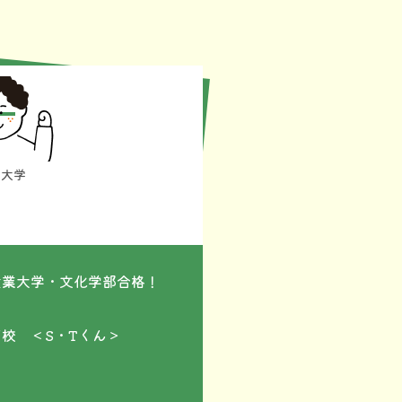
君
業大学
部
産業大学・文化学部合格！
高校 ＜S・Tくん＞