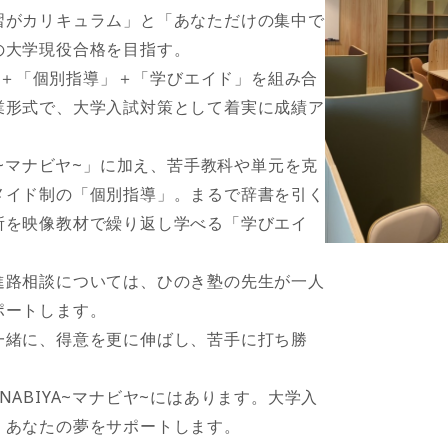
習がカリキュラム」と「あなただけの集中で
の大学現役合格を目指す。
~」＋「個別指導」＋「学びエイド」を組み合
業形式で、大学入試対策として着実に成績ア
A~マナビヤ~」に加え、苦手教科や単元を克
メイド制の「個別指導」。まるで辞書を引く
所を映像教材で繰り返し学べる「学びエイ
進路相談については、ひのき塾の先生が一人
ポートします。
一緒に、得意を更に伸ばし、苦手に打ち勝
ABIYA~マナビヤ~にはあります。大学入
、あなたの夢をサポートします。