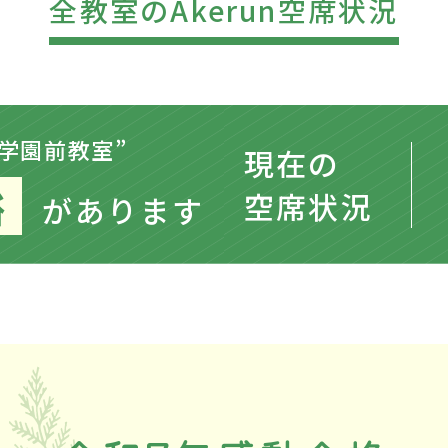
全教室のAkerun空席状況
“学園前教室”
現在の
裕
空席状況
があります