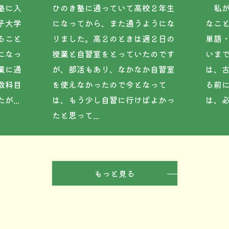
塾に入
ひのき塾に通っていて高校２年生
私が
子大学
になってから、また通うようにな
なこ
ること
りました。高２のときは週２日の
単語
になっ
授業と自習室をとっていたのです
いま
業に通
が、部活もあり、なかなか自習室
は、
数科目
を使えなかったので今となって
る前に
...
は、もう少し自習に行けばよかっ
は、必
たと思って...
もっと見る