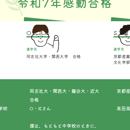
令和7年感動合格
O.Kさん
S.T
進学先
進学先
同志社大学・関西大学 合格
京都産
文化学
同志社大・関西大・龍谷大・近大
京都
合格
育学校
O・Kさん
高田
僕は、もともと中学校のときに、