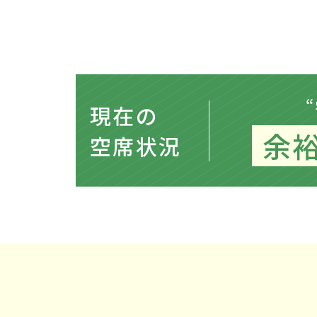
現在の
余
空席状況