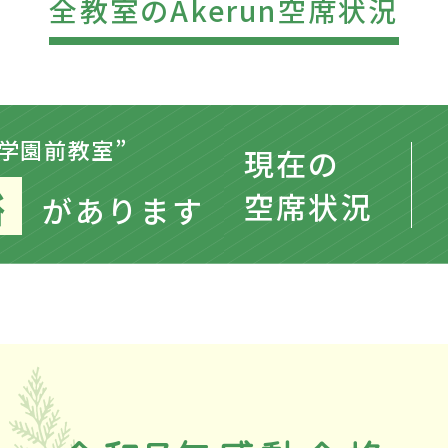
全教室のAkerun空席状況
“学園前教室”
現在の
裕
空席状況
があります