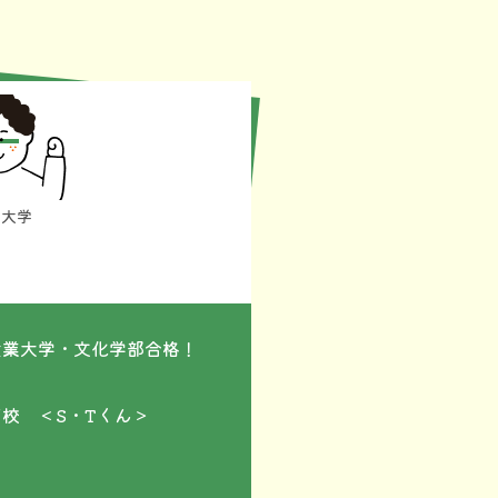
君
業大学
部
産業大学・文化学部合格！
高校 ＜S・Tくん＞