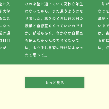
塾に入
ひのき塾に通っていて高校２年生
私が
子大学
になってから、また通うようにな
なこ
ること
りました。高２のときは週２日の
単語
になっ
授業と自習室をとっていたのです
いま
業に通
が、部活もあり、なかなか自習室
は、
数科目
を使えなかったので今となって
る前に
...
は、もう少し自習に行けばよかっ
は、必
たと思って...
もっと見る