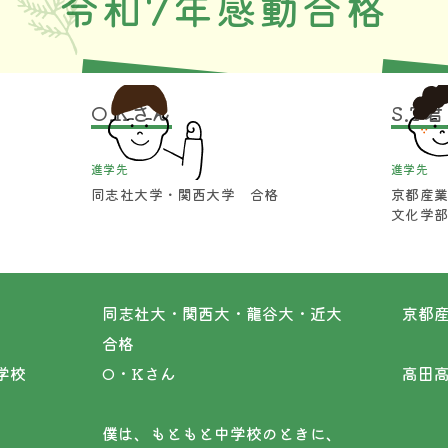
令和7年感動合格
O.Kさん
S.T
進学先
進学先
同志社大学・関西大学 合格
京都産
文化学
同志社大・関西大・龍谷大・近大
京都
合格
育学校
O・Kさん
高田
僕は、もともと中学校のときに、