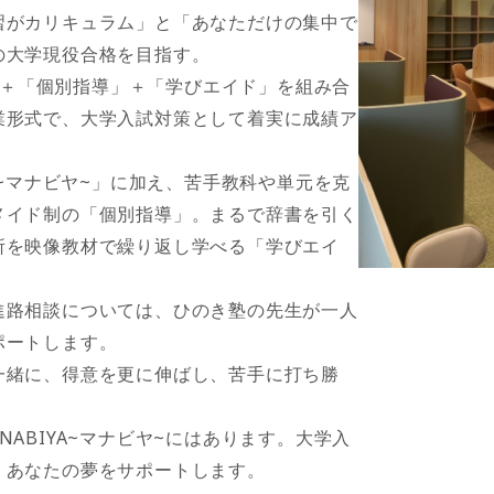
習がカリキュラム」と「あなただけの集中で
の大学現役合格を目指す。
~」＋「個別指導」＋「学びエイド」を組み合
業形式で、大学入試対策として着実に成績ア
A~マナビヤ~」に加え、苦手教科や単元を克
メイド制の「個別指導」。まるで辞書を引く
所を映像教材で繰り返し学べる「学びエイ
進路相談については、ひのき塾の先生が一人
ポートします。
一緒に、得意を更に伸ばし、苦手に打ち勝
ABIYA~マナビヤ~にはあります。大学入
、あなたの夢をサポートします。